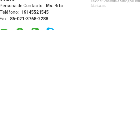
Persona de Contacto:
Ms. Rita
Teléfono:
19145521545
Fax:
86-021-3768-2288
Inicio
Productos
Sobre nosotros
Visita a la fá
l silicón de 300ml Acetoxy Proveedor.
Xin
d Building Material CO.LTD. All Rights Reserved. Developed by