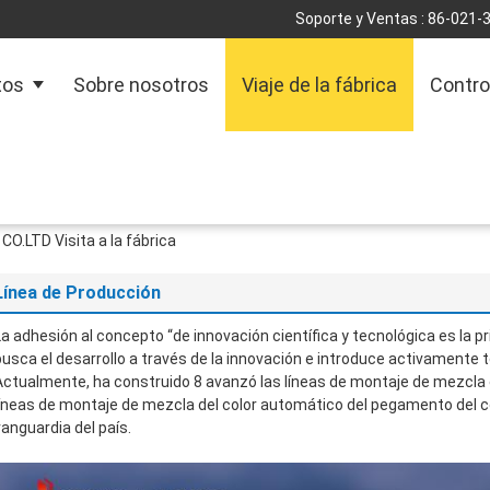
Soporte y Ventas :
86-021-
tos
Sobre nosotros
Viaje de la fábrica
Contro
CO.LTD Visita a la fábrica
Línea de Producción
La adhesión al concepto “de innovación científica y tecnológica es la 
busca el desarrollo a través de la innovación e introduce activamente 
Actualmente, ha construido 8 avanzó las líneas de montaje de mezcla
líneas de montaje de mezcla del color automático del pegamento del col
vanguardia del país.